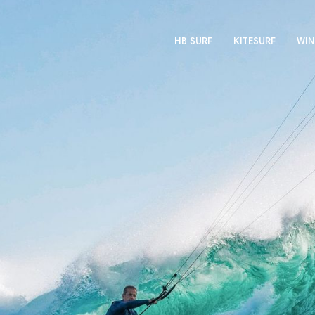
HB SURF
KITESURF
WIN