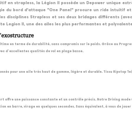
uitif en strapless, la Légion II possède un Depower unique e
gie du bord d'attaque "One Panel" procure un ride intuitif e
s disciplines Strapless et ses deux bridages différents (ave
kite Legion II, une des ailes les plus performantes et polyvalent
l'exostructure
time en terme de durabilité, sans compromis sur le poids. Grâce au Progressi
vec d’excellentes qualités de vol en plage basse.
nnés pour une aile très haut de gamme, légère et durable. Tissu Ripstop Teij
rt offre une puissance constante et un contrôle précis. Notre Driving mode 
ation en barre, virage en quelques secondes. Sans équivalent, à vous de jouer 