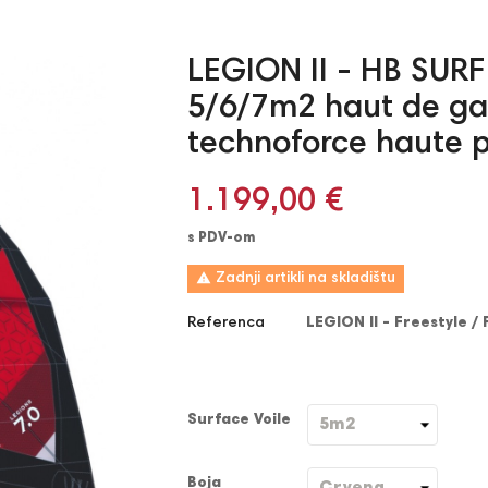
LEGION II - HB SURF 
5/6/7m2 haut de ga
technoforce haute 
1.199,00 €
s PDV-om

Zadnji artikli na skladištu
Referenca
LEGION II - Freestyle / 
Surface Voile
Boja