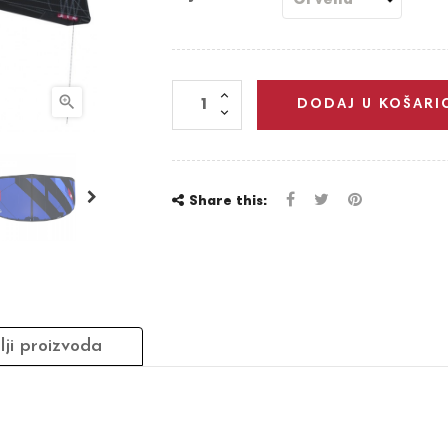

DODAJ U KOŠARI
Share this:
lji proizvoda