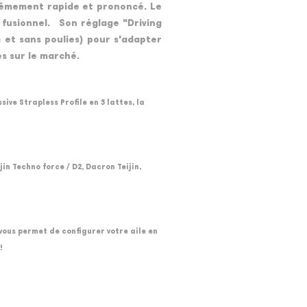
xtrêmement rapide et prononcé. Le
t fusionnel. Son réglage "Driving
c et sans poulies) pour s'adapter
es sur le marché.
ve Strapless Profile en 3 lattes, la
in Techno force / D2, Dacron Teijin,
vous permet de configurer votre aile en
!