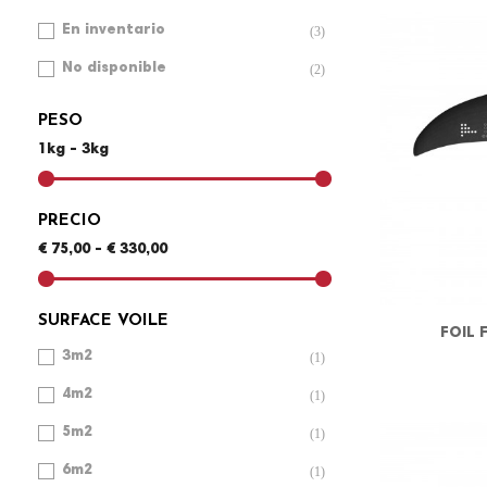
En inventario
(3)
No disponible
(2)
PESO
1kg - 3kg
PRECIO
€ 75,00 - € 330,00
SURFACE VOILE
FOIL 
3m2
(1)
4m2
(1)
5m2
(1)
6m2
(1)