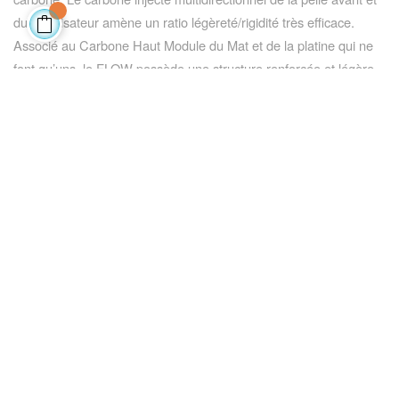
du stabilisateur amène un ratio légèreté/rigidité très efficace.
Associé au Carbone Haut Module du Mat et de la platine qui ne
font qu’uns, le FLOW possède une structure renforcée et légère
capable de procurer des sensations de planning et de vitesse
incomparables.
Enfin, sans pour autant le rendre instable, les caractéristiques et
technologie swell ripping profile rendent le Flow très joueur, incisif
et radical. L'extrême rigidité du shape donne à l’option Full Rail
Carve un gain de réactivité et de fiabilité vous permettant de
planer par tout type de conditions et peu importe le niveau.
Nos connaissances approfondies et notre expérience dans les
domaines de la conception et de la fabrication de produits
composites ont permis de créer l'un des foils les plus rigides et
légers sur le marché. C'est donc grâce à notre engagement
constant dans la discipline, les tests en conditions réelles et notre
équipe de rider professionnel que nous avons pu créer Le Flow