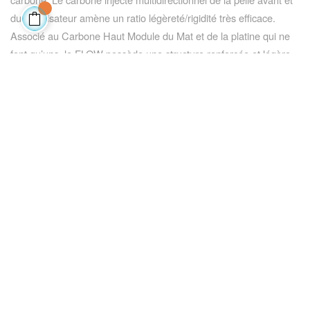
du stabilisateur amène un ratio légèreté/rigidité très efficace.
Associé au Carbone Haut Module du Mat et de la platine qui ne
font qu’uns, le FLOW possède une structure renforcée et légère
capable de procurer des sensations de planning et de vitesse
incomparables.
Enfin, sans pour autant le rendre instable, les caractéristiques et
technologie swell ripping profile rendent le Flow très joueur, incisif
et radical. L'extrême rigidité du shape donne à l’option Full Rail
Carve un gain de réactivité et de fiabilité vous permettant de
planer par tout type de conditions et peu importe le niveau.
Nos connaissances approfondies et notre expérience dans les
domaines de la conception et de la fabrication de produits
composites ont permis de créer l'un des foils les plus rigides et
légers sur le marché. C'est donc grâce à notre engagement
constant dans la discipline, les tests en conditions réelles et notre
équipe de rider professionnel que nous avons pu créer Le Flow