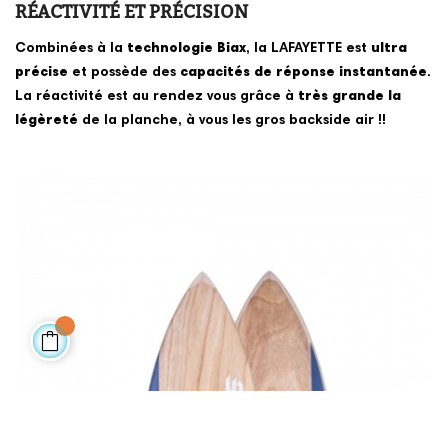
RÉACTIVITÉ ET PRÉCISION
Combinées à la
technologie Biax
, la LAFAYETTE est
ultra
précise
et possède des
capacités de réponse instantanée
.
La réactivité est au rendez vous grâce à
très grande
la
légèreté
de la planche, à vous les gros backside air !!