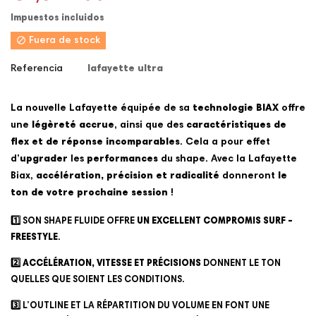
Impuestos incluidos

Fuera de stock
Referencia
lafayette ultra
La nouvelle Lafayette équipée de sa
technologie BIAX
offre
une
légèreté accrue
, ainsi que des
caractéristiques de
flex et de réponse incomparables
. Cela a pour effet
d’
upgrader
les
performances
du shape. A
vec la
Lafayette
Biax
,
accélération, précision et radicalité
donneront
le
ton de votre prochaine session
!
1️⃣ SON SHAPE FLUIDE OFFRE
UN EXCELLENT COMPROMIS SURF –
FREESTYLE
.
2️⃣
ACCÉLÉRATION, VITESSE ET PRÉCISIONS
DONNENT LE TON
QUELLES QUE SOIENT LES CONDITIONS.
3️⃣
L’OUTLINE ET LA RÉPARTITION DU VOLUME EN FONT UNE