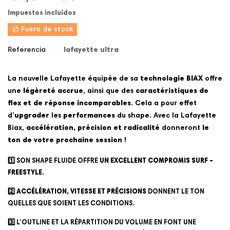
Impuestos incluidos

Fuera de stock
Referencia
lafayette ultra
La nouvelle Lafayette équipée de sa
technologie BIAX
offre
une
légèreté accrue
, ainsi que des
caractéristiques de
flex et de réponse incomparables
. Cela a pour effet
d’
upgrader
les
performances
du shape. A
vec la
Lafayette
Biax
,
accélération, précision et radicalité
donneront
le
ton de votre prochaine session
!
1️⃣ SON SHAPE FLUIDE OFFRE
UN EXCELLENT COMPROMIS SURF –
FREESTYLE
.
2️⃣
ACCÉLÉRATION, VITESSE ET PRÉCISIONS
DONNENT LE TON
QUELLES QUE SOIENT LES CONDITIONS.
3️⃣
L’OUTLINE ET LA RÉPARTITION DU VOLUME EN FONT UNE