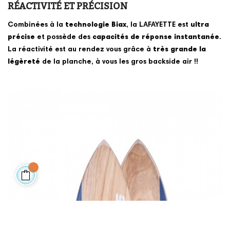
RÉACTIVITÉ ET PRÉCISION
Combinées à la
technologie Biax
, la LAFAYETTE est
ultra
précise
et possède des
capacités de réponse instantanée
.
La réactivité est au rendez vous grâce à
très grande
la
légèreté
de la planche, à vous les gros backside air !!