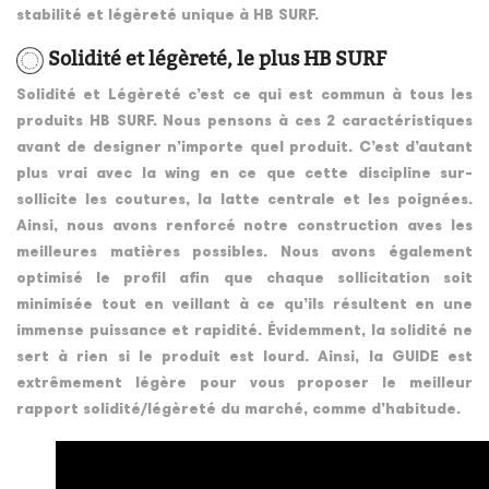
stabilité et légèreté unique à HB SURF.
Solidité et légèreté, le plus HB SURF
Solidité et Légèreté c’est ce qui est commun à tous les
produits HB SURF. Nous pensons à ces 2 caractéristiques
avant de designer n’importe quel produit. C’est d’autant
plus vrai avec la wing en ce que cette discipline sur-
sollicite les coutures, la latte centrale et les poignées.
Ainsi, nous avons renforcé notre construction aves les
meilleures matières possibles. Nous avons également
optimisé le profil afin que chaque sollicitation soit
minimisée tout en veillant à ce qu’ils résultent en une
immense puissance et rapidité. Évidemment, la solidité ne
sert à rien si le produit est lourd. Ainsi, la GUIDE est
extrêmement légère pour vous proposer le meilleur
rapport solidité/légèreté du marché, comme d’habitude.