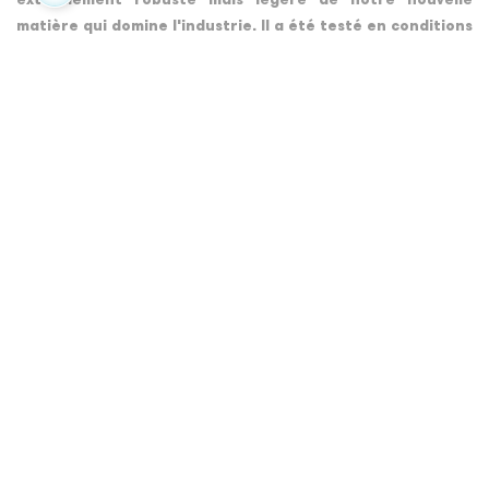
extrêmement robuste mais légère de notre nouvelle
matière qui domine l'industrie. Il a été testé en conditions
extrêmes pour que nous soyons confiants de sa
durabilité inégalable.
PLUS D'INFORMATIONS