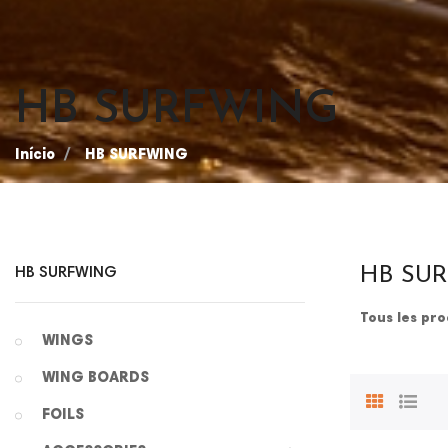
HB SURFWING
Início
HB SURFWING
HB SU
HB SURFWING
Tous les pr
WINGS
WING BOARDS
FOILS