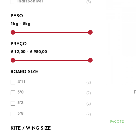
Indisponível
(8)
PESO
1kg - 8kg
PREÇO
€ 12,00 - € 980,00
BOARD SIZE
4'11
(2)
F
5'0
(2)
5'3
(2)
5'8
(2)
PACOTE
KITE / WING SIZE