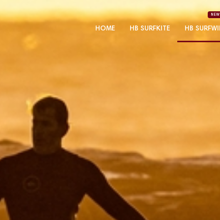
NEW
HOME
HB SURFKITE
HB SURFW