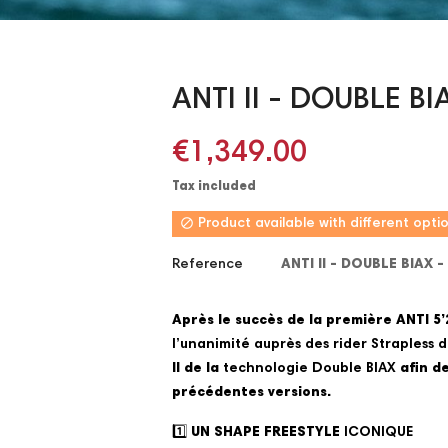
ANTI II - DOUBLE BIA
€1,349.00
Tax included

Product available with different opti
Reference
ANTI II - DOUBLE BIAX - 
Après le succès de la première ANTI 5’
l’unanimité auprès des rider Strapless 
II de la
technologie Double BIAX
afin d
précédentes versions.
1️⃣ UN SHAPE FREESTYLE
ICONIQUE