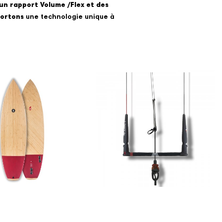
 un rapport Volume /Flex et des
pportons
une technologie unique à
O - BIAX - FCS II
BARRE - PILOT II
€1,299.00
€659.00