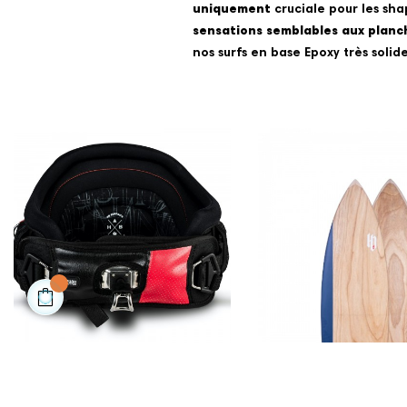
uniquement
cruciale pour les sh
sensations semblables aux planch
nos surfs en base Epoxy très solid
HARNAIS LEGACY -...
€289.00