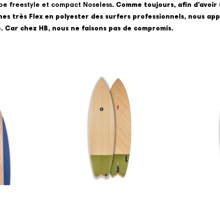
ape freestyle et compact Noseless
. Comme toujours, afin d’avoir
es très Flex en polyester des surfers professionnels, nous a
e
. Car chez HB, nous ne faisons pas de compromis.
DECADE - BIAX - FCS II
OCT
€1,299.00