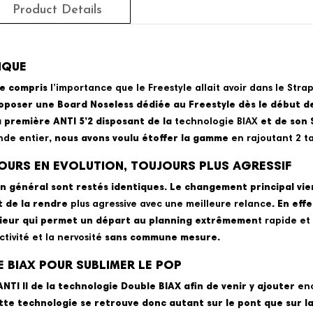
Product Details
IQUE
te compris
l’importance que le Freestyle allait avoir dans le Strap
oposer une Board Noseless dédiée au Freestyle dès le début d
a première ANTI 5’2 disposant de la
technologie BIAX
et de son S
nde entier
, nous avons voulu étoffer la gamme
en rajoutant 2 ta
OURS EN EVOLUTION, TOUJOURS PLUS AGRESSIF
 en général sont restés identiques. Le changement principal vie
t de la rendre
plus agressive avec une meilleure relance
. En eff
ieur qui permet un départ au planning extrêmemen
t rapide et
ctivité et la nervosité
sans commune mesure.
 BIAX POUR SUBLIMER LE POP
NTI II de la technologie Double BIAX afin de venir y ajouter
enc
tte technologie se retrouve donc autant sur le pont que sur la